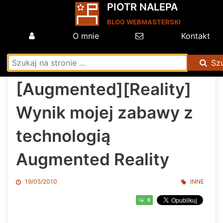
PIOTR NALEPA
BLOG WEBMASTERSKI
O mnie
Kontakt
Sz
[Augmented][Reality]
Wynik mojej zabawy z
technologią
Augmented Reality
19/05/2010
INNE
5