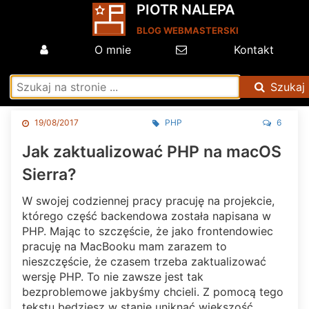
PIOTR NALEPA
BLOG WEBMASTERSKI
O mnie
Kontakt
Szukaj
19/08/2017
PHP
6
Jak zaktualizować PHP na macOS
Sierra?
W swojej codziennej pracy pracuję na projekcie,
którego część backendowa została napisana w
PHP. Mając to szczęście, że jako frontendowiec
pracuję na MacBooku mam zarazem to
nieszczęście, że czasem trzeba zaktualizować
wersję PHP. To nie zawsze jest tak
bezproblemowe jakbyśmy chcieli. Z pomocą tego
tekstu będziesz w stanie uniknąć większość