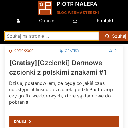
PIOTR NALEPA
BLOG WEBMASTERSKI
O mnie
Kontakt
Szukaj
09/10/2009
GRATISY
2
[Gratisy][Czcionki] Darmowe
czcionki z polskimi znakami #1
Dzisiaj postanowiłem, że będę co jakiś czas
udostępniał linki do czcionek, pędzli Photoshop
czy grafik wektorowych, które są darmowe do
pobrania.
DALEJ