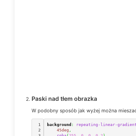
Paski nad tłem obrazka
W podobny sposób jak wyżej można mieszać z
1

background
:
repeating-linear-gradien
2

45deg
,
3

rgba
(
255
,
0
,
0
,
0.2
)
,