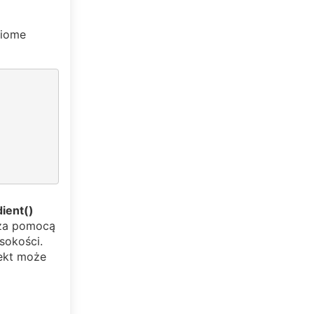
ziome
dient()
 za pomocą
sokości.
fekt może