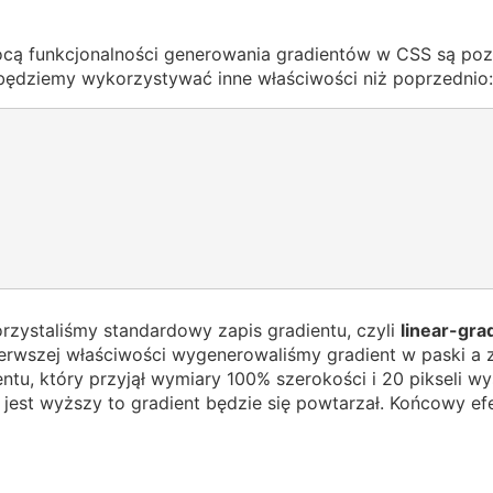
ocą funkcjonalności generowania gradientów w CSS są po
będziemy wykorzystywać inne właściwości niż poprzednio:
zystaliśmy standardowy zapis gradientu, czyli
linear-gra
erwszej właściwości wygenerowaliśmy gradient w paski a
entu, który przyjął wymiary 100% szerokości i 20 pikseli wy
t jest wyższy to gradient będzie się powtarzał. Końcowy e