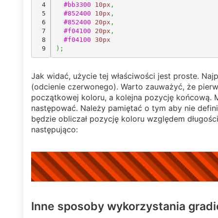
4

#bb3300
10px
,
5

#852400
10px
,
6

#852400
20px
,
7

#f04100
20px
,
8

#f04100
30px
)
;
Jak widać, użycie tej właściwości jest proste. Naj
(odcienie czerwonego). Warto zauważyć, że pier
początkowej koloru, a kolejna pozycję końcową. M
następować. Należy pamiętać o tym aby nie defin
będzie obliczał pozycję koloru względem długości
następująco:
Inne sposoby wykorzystania gradi