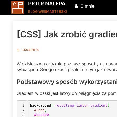
PIOTR NALEPA
O mnie
BLOG WEBMASTERSKI
[CSS] Jak zrobić gradi
14/04/2014
W dzisiejszym artykule poznasz sposoby na utwor
sytuacjach. Swego czasu pisałem o tym jak utwo
Podstawowy sposób wykorzystania
Gradient w paski jest łatwy do osiągnięcia za p
1

background
:
repeating-linear-gradient
(
2

45deg
,
3

#bb3300
,