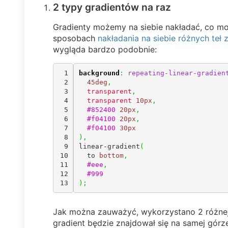
2 typy gradientów na raz
Gradienty możemy na siebie nakładać, co m
sposobach
nakładania na siebie różnych te
wygląda bardzo podobnie:
1

background
:
repeating-linear-gradien
2

45deg
,
3

transparent
,
4

transparent
10px
,
5

#852400
20px
,
6

#f04100
20px
,
7

#f04100
30px
8

)
,
9

linear-gradient
(
10

  to 
bottom
,
11

#eee
,
12

#999
)
;
Jak można zauważyć, wykorzystano 2 różnej gr
gradient będzie znajdował się na samej górze