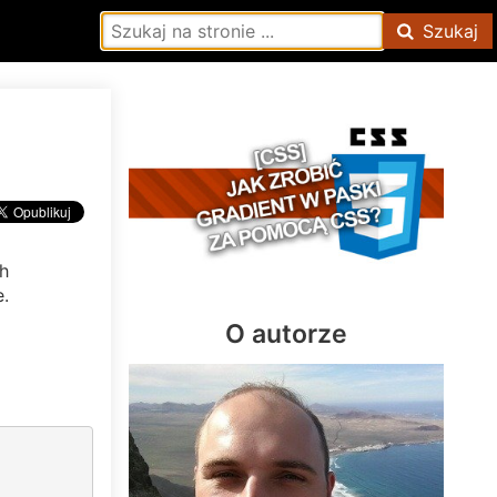
Szukaj
h
e.
O autorze