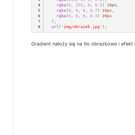
4

rgba
(
0
,
255
,
0
,
0.5
)
10px
,
5

rgba
(
0
,
0
,
0
,
0.7
)
10px
,
6

rgba
(
0
,
0
,
0
,
0.3
)
20px
7

)
,
url
(
'img/obrazek.jpg'
)
;
Gradient nałoży się na tło obrazkowe i efek