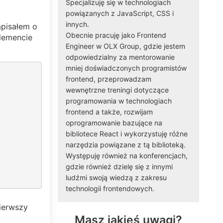
Specjalizuję się w technologiach
powiązanych z JavaScript, CSS i
innych.
apisałem o
Obecnie pracuję jako
Frontend
lemencie
Engineer
w
OLX Group
, gdzie jestem
odpowiedzialny za mentorowanie
mniej doświadczonych programistów
frontend, przeprowadzam
wewnętrzne treningi dotyczące
programowania w technologiach
frontend a także, rozwijam
oprogramowanie bazujące na
bibliotece React i wykorzystuję różne
narzędzia powiązane z tą biblioteką.
Występuję również na konferencjach,
gdzie również dzielę się z innymi
ludźmi swoją wiedzą z zakresu
technologii frontendowych.
pierwszy
Masz jakieś uwagi?