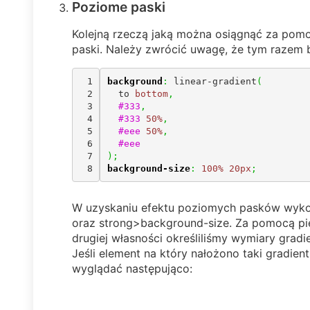
Poziome paski
Kolejną rzeczą jaką można osiągnąć za pom
paski. Należy zwrócić uwagę, że tym razem 
1

background
:
 linear-gradient
(
2

  to 
bottom
,
3

#333
,
4

#333
50%
,
5

#eee
50%
,
6

#eee
7

)
;
background-size
:
100%
20px
;
W uzyskaniu efektu poziomych pasków wykor
oraz strong>background-size. Za pomocą pi
drugiej własności określiliśmy wymiary gradi
Jeśli element na który nałożono taki gradien
wyglądać następująco: